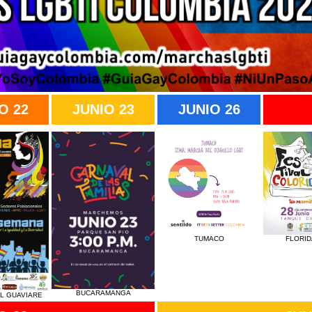
O 22
JUNIO 23
JUNIO 26
TUMACO
FLORI
BUCARAMANGA
L GUAVIARE