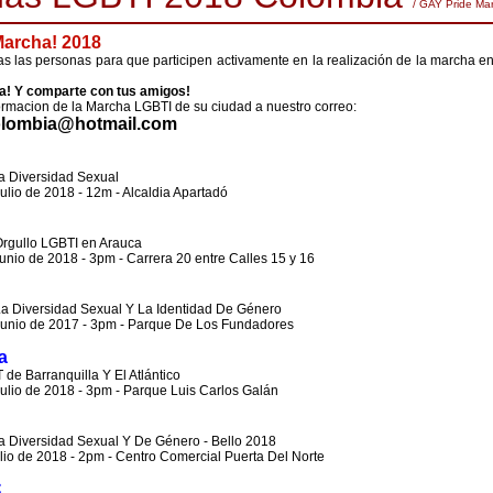
/ GAY Pride Ma
archa! 2018
as las personas para que participen activamente en la realización de la marcha e
pa! Y comparte con tus amigos!
ormacion de la Marcha LGBTI de su ciudad a nuestro correo:
lombia@hotmail.com
a Diversidad Sexual
lio de 2018 - 12m - Alcaldia Apartadó
Orgullo LGBTI en Arauca
unio de 2018 - 3pm - Carrera 20 entre Calles 15 y 16
La Diversidad Sexual Y La Identidad De Género
unio de 2017 - 3pm - Parque De Los Fundadores
a
de Barranquilla Y El Atlántico
ulio de 2018 - 3pm - Parque Luis Carlos Galán
a Diversidad Sexual Y De Género - Bello 2018
io de 2018 - 2pm - Centro Comercial Puerta Del Norte
.