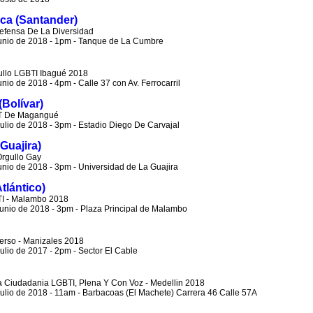
nca (Santander)
efensa De La Diversidad
unio de 2018 - 1pm - Tanque de La Cumbre
ullo LGBTI Ibagué 2018
nio de 2018 - 4pm - Calle 37 con Av. Ferrocarril
Bolívar)
T De Magangué
lio de 2018 - 3pm - Estadio Diego De Carvajal
Guajira)
Orgullo Gay
nio de 2018 - 3pm - Universidad de La Guajira
tlántico)
I - Malambo 2018
unio de 2018 - 3pm - Plaza Principal de Malambo
erso - Manizales 2018
lio de 2017 - 2pm - Sector El Cable
 Ciudadania LGBTI, Plena Y Con Voz - Medellin 2018
ulio de 2018 - 11am - Barbacoas (El Machete) Carrera 46 Calle 57A