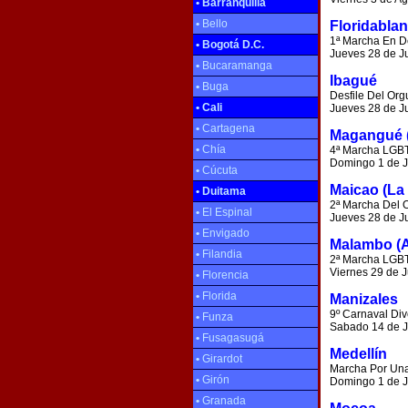
•
Barranquilla
•
Bello
Floridabla
1ª Marcha En D
•
Bogotá D.C.
Jueves 28 de J
•
Bucaramanga
Ibagué
•
Buga
Desfile Del Org
•
Cali
Jueves 28 de Ju
•
Cartagena
Magangué (
•
Chía
4ª Marcha LGB
Domingo 1 de Ju
•
Cúcuta
Maicao (La 
•
Duitama
2ª Marcha Del 
•
El Espinal
Jueves 28 de Ju
•
Envigado
Malambo (A
•
Filandia
2ª Marcha LGBT
Viernes 29 de J
•
Florencia
•
Florida
Manizales
9º Carnaval Div
•
Funza
Sabado 14 de Ju
•
Fusagasugá
Medellín
•
Girardot
Marcha Por Una
•
Girón
Domingo 1 de J
•
Granada