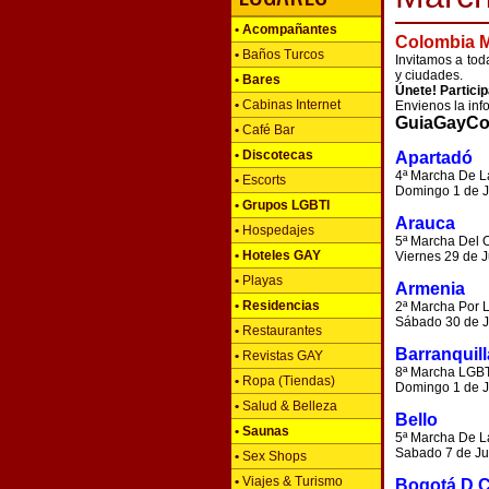
•
Acompañantes
Colombia M
•
Baños Turcos
Invitamos a tod
y ciudades.
•
Bares
Únete! Partici
•
Cabinas Internet
Envienos la inf
GuiaGayCo
•
Café Bar
•
Discotecas
Apartadó
4ª Marcha De L
•
Escorts
Domingo 1 de Ju
•
Grupos LGBTI
Arauca
•
Hospedajes
5ª Marcha Del 
•
Hoteles GAY
Viernes 29 de J
•
Playas
Armenia
•
Residencias
2ª Marcha Por 
Sábado 30 de J
•
Restaurantes
Barranquill
•
Revistas GAY
8ª Marcha LGBT 
•
Ropa (Tiendas)
Domingo 1 de J
•
Salud & Belleza
Bello
•
Saunas
5ª Marcha De L
Sabado 7 de Jul
•
Sex Shops
•
Viajes & Turismo
Bogotá D.C