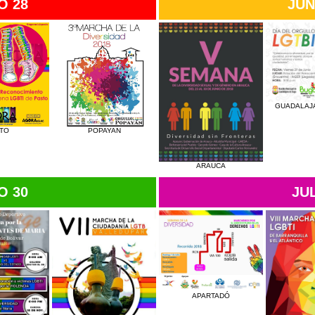
O 28
JUN
GUADALAJ
TO
POPAYAN
ARAUCA
O 30
JUL
APARTADÓ