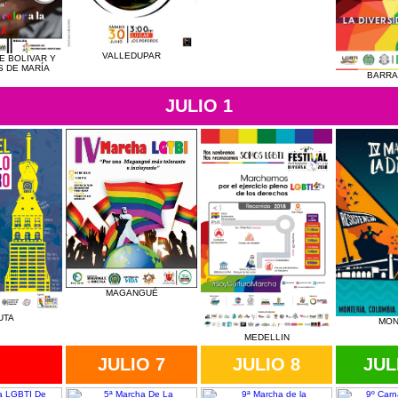
VALLEDUPAR
E BOLIVAR Y
 DE MARÍA
BARRA
JULIO 1
MAGANGUÉ
UTA
MON
MEDELLIN
JULIO 7
JULIO 8
JUL