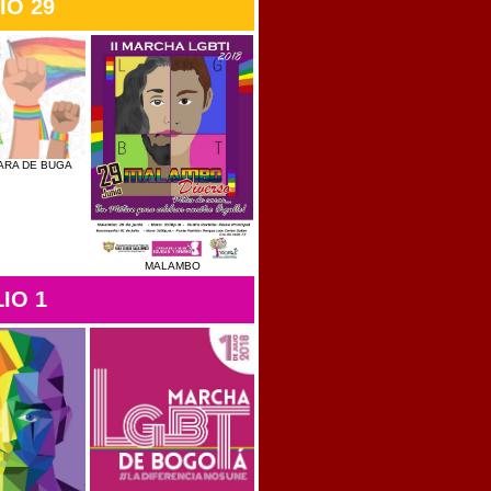
IO 29
ARA DE BUGA
MALAMBO
IO 1