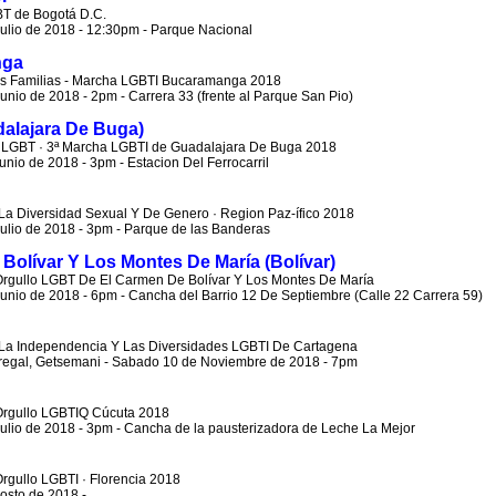
T de Bogotá D.C.
ulio de 2018 - 12:30pm - Parque Nacional
nga
s Familias - Marcha LGBTI Bucaramanga 2018
nio de 2018 - 2pm - Carrera 33 (frente al Parque San Pio)
alajara De Buga)
o LGBT · 3ª Marcha LGBTI de Guadalajara De Buga 2018
unio de 2018 - 3pm - Estacion Del Ferrocarril
La Diversidad Sexual Y De Genero · Region Paz-ífico 2018
ulio de 2018 - 3pm - Parque de las Banderas
Bolívar Y Los Montes De María (Bolívar)
Orgullo LGBT De El Carmen De Bolívar Y Los Montes De María
unio de 2018 - 6pm - Cancha del Barrio 12 De Septiembre (Calle 22 Carrera 59)
La Independencia Y Las Diversidades LGBTI De Cartagena
regal, Getsemani - Sabado 10 de Noviembre de 2018 - 7pm
Orgullo LGBTIQ Cúcuta 2018
ulio de 2018 - 3pm - Cancha de la pausterizadora de Leche La Mejor
rgullo LGBTI · Florencia 2018
osto de 2018 -