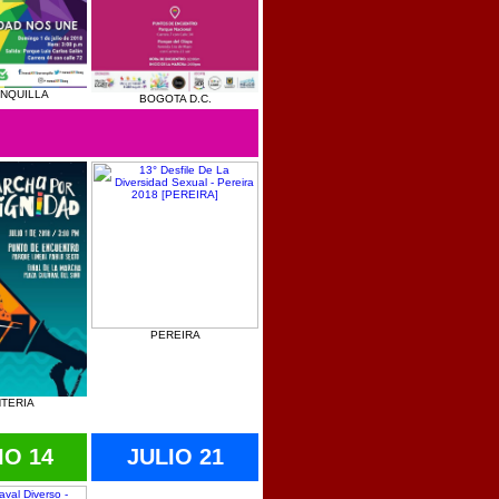
NQUILLA
BOGOTA D.C.
PEREIRA
TERIA
IO 14
JULIO 21