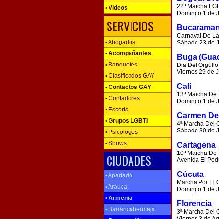
22ª Marcha LGB
•
Videos
Domingo 1 de J
SERVICIOS
Bucarama
Carnaval De La
•
Abogados
Sábado 23 de Ju
•
Acompañantes
Buga (Guad
•
Banquetes
Dia Del Orgull
Viernes 29 de J
•
Clasificados GAY
Cali
•
Contactos GAY
13ª Marcha De 
•
Contadores
Domingo 1 de J
•
Escorts
Carmen De 
•
Grupos LGBTI
4ª Marcha Del 
Sábado 30 de J
•
Psicologos
•
Shows
Cartagena
10ª Marcha De 
CIUDADES
Avenida El Ped
Cúcuta
•
Apartadó
Marcha Por El 
•
Arauca
Domingo 1 de J
•
Armenia
Florencia
•
Barrancabermeja
3ª Marcha Del O
Viernes 3 de Ag